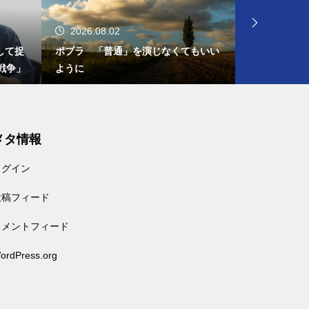
2026.08.02
2026.08.
して捉
ポプラ 「普通」を演じなくてもいい
（日進月歩）
戦争」
ように
の投票率の向
メタ情報
ログイン
投稿フィード
コメントフィード
ordPress.org