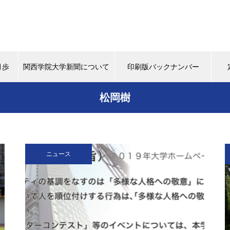
月歩
関西学院大学新聞について
印刷版バックナンバー
松岡樹
背中
タイムスリップ
この学生に注目！
マスターピー
（ポプラ）上下水道にマンホー
ニュース
ルから関心を
（ポプラ）天然パーマの大学生