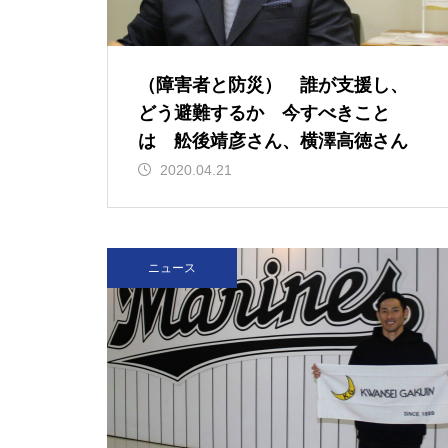
（障害者と防災） 誰が支援し、
どう避難するか 今すべきこと
は 舩後靖彦さん、横澤高徳さん
2020.04.21
ニュース