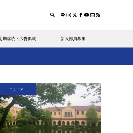
定期購読・広告掲載
新入部員募集
ス
おすすめのお店探し隊！
（ポプラ）桜花賞馬レーヌミノ
ニュース
ルが教えてくれたこと
学生のBeRealの使い方に対する