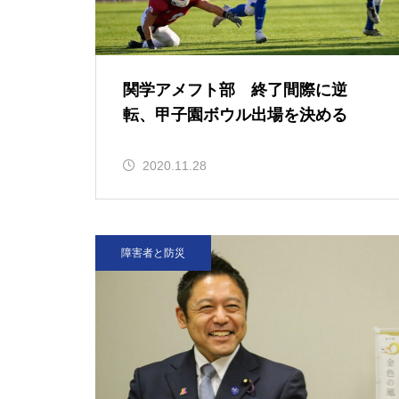
を
関学アメフト部 終了間際に逆
転、甲子園ボウル出場を決める
（ポプラ）関学生は通学態度を
改善すべきだ
2020.11.28
障害者と防災
（ポプラ）進む高齢化 自分の
スキルで老後を守る