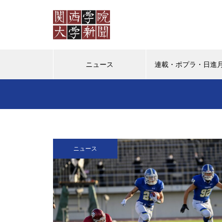
ニュース
連載・ポプラ・日進
ポプラ
日進月歩
教授の
ポプラ 「普通」を演じなくて
ニュース
もいいように
（ポプラ）かけがえのない日々