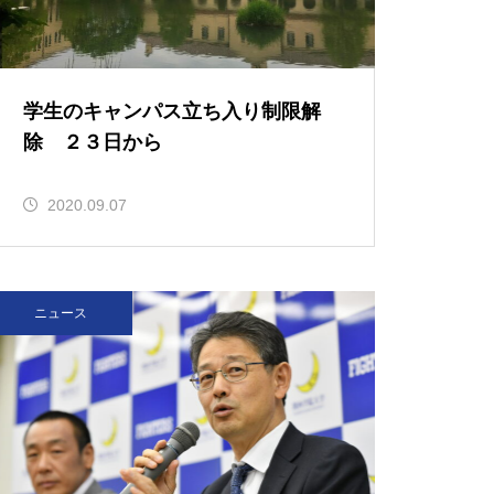
問題提起
学生のキャンパス立ち入り制限解
除 ２３日から
（ポプラ）タブー視される
「涙」を乗り越えるのは、発想
2020.09.07
の転換
ニュース
（ポプラ）過去の災害からの学
び 二次災害を防ぐには