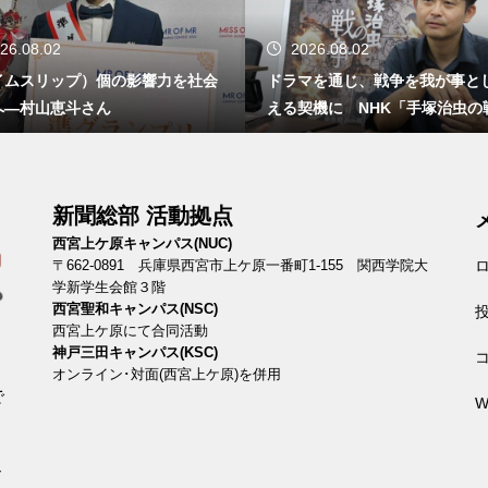
26.08.02
2026.08.02
イムスリップ）個の影響力を社会
ドラマを通じ、戦争を我が事と
へ―村山恵斗さん
える契機に NHK「手塚治虫の
新聞総部 活動拠点
西宮上ケ原キャンパス(NUC)
〒662-0891 兵庫県西宮市上ケ原一番町1-155 関西学院大
学新学生会館３階
西宮聖和キャンパス(NSC)
西宮上ケ原にて合同活動
神戸三田キャンパス(KSC)
オンライン･対面(西宮上ケ原)を併用
で
W
、
ィ