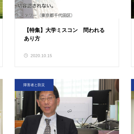
は常々思う
【特集】大学ミスコン 問われる
あり方
（ポプラ）
2020.10.15
障害者と防災
（ポプラ）不正転売の違法性