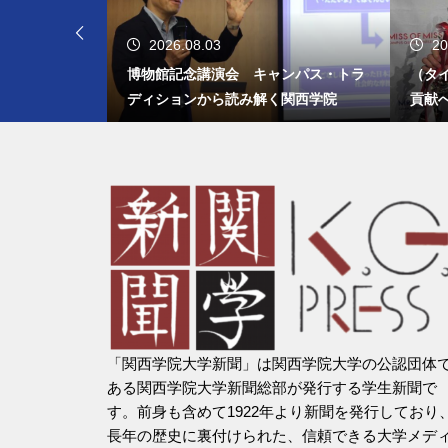
2026.08.03
20
出すひきこも
博物館記念講演会 キャンパス・トラ
（タ
ディションから読み解く関西学院
貢献
「関西学院大学新聞」は関西学院大学の公認団体
ある関西学院大学新聞総部が発行する学生新聞で
す。前身も含めて1922年より新聞を発行しており
長年の歴史に裏付けられた、信頼できる大学メデ