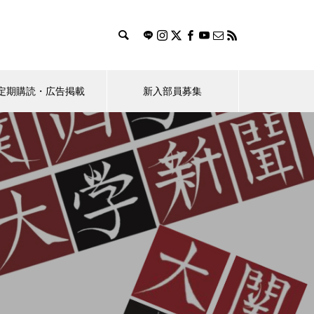
定期購読・広告掲載
新入部員募集
ス
おすすめのお店探し隊！
（ポプラ）桜花賞馬レーヌミノ
ルが教えてくれたこと
学生のBeRealの使い方に対する