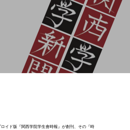
問題提起
（ポプラ）タブー視される
「涙」を乗り越えるのは、発想
の転換
（ポプラ）過去の災害からの学
び 二次災害を防ぐには
ブロイド版『関西学院学生會時報』が創刊、その『時