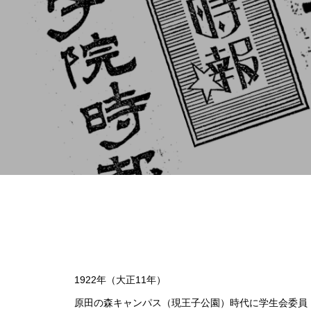
を
（ポプラ）関学生は通学態度を
改善すべきだ
（ポプラ）進む高齢化 自分の
スキルで老後を守る
1922年（大正11年）
原田の森キャンパス（現王子公園）時代に学生会委員