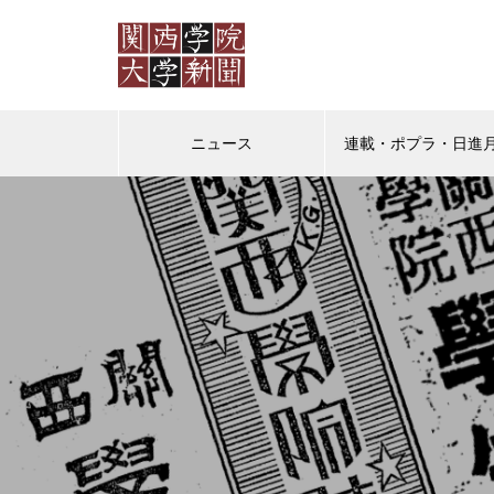
ニュース
連載・ポプラ・日進
ポプラ
日進月歩
教授の
ポプラ 「普通」を演じなくて
もいいように
（ポプラ）かけがえのない日々