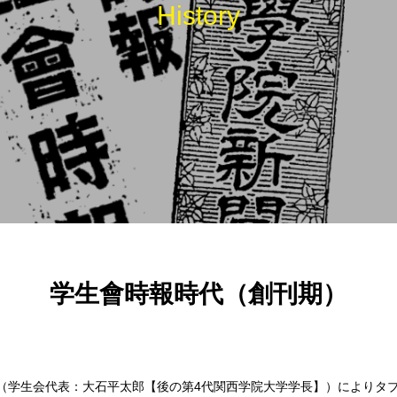
History
は常々思う
（ポプラ）
（ポプラ）不正転売の違法性
学生會時報時代（創刊期）
（学生会代表：大石平太郎【後の第4代関西学院大学学長】）によりタ