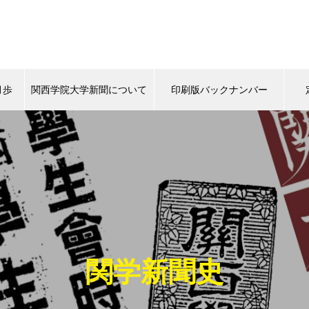
月歩
関西学院大学新聞について
印刷版バックナンバー
背中
タイムスリップ
この学生に注目！
マスターピー
（ポプラ）上下水道にマンホー
ルから関心を
関学新聞史
（ポプラ）天然パーマの大学生