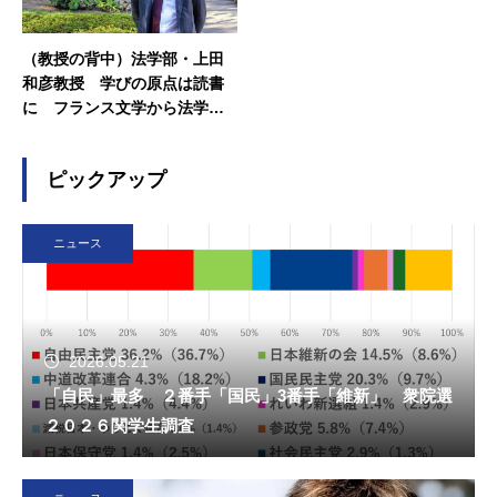
（教授の背中）法学部・上田
和彦教授 学びの原点は読書
に フランス文学から法学部
へ
ピックアップ
ニュース
2026.05.21
「自民」最多 ２番手「国民」3番手「維新」 衆院選
２０２６関学生調査