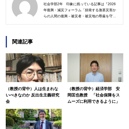
社会学部2年 印象に残っている記事は『2026
年復興・減災フォーラム「頻発する激甚災害か
らの人間の復興－被災者・被災地の尊厳を守る
ために」』
関連記事
（教授の背中）人は生まれな
（教授の背中）経済学部 安
いべきなのか 反出生主義研究
岡匡也教授 「社会保障をス
会
ムーズに利用できるように」