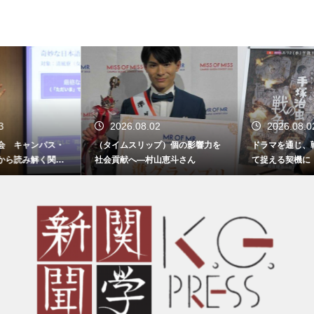
2026.08.02
2026.08.02
（タイムスリップ）個の影響力を
ドラマを通じ、戦争を我が事とし
社会貢献へ―村山恵斗さん
て捉える契機に NHK「手塚治虫
の戦争」