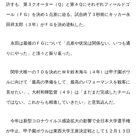
許すも、第３クオーター（Ｑ）と第４Ｑにそれぞれフィールドゴ
ール（ＦＧ）を決め１点差に迫る。試合終了３秒前にキッカー永
田祥太郎（３年）がＦＧを決め逆転した。
永田は最後のＦＧについて「点差や状況は関係ない。いつも通
りにやった」と淡々と振り返った。
関学大唯一のＴＤを決めたＷＲ鈴木海斗（４年）は甲子園ボウ
ルに向けて「最高の準備をして、最高のパフォーマンスを観客に
見せたい」。大村和輝監督（４９）は「まだまだ完成したチーム
ではない。これからも精進していきたい」と意気込んだ。
今年は新型コロナウイルス感染拡大の影響で全日本大学選手権
が中止。甲子園ボウルは東西大学王座決定戦として１２月１３日