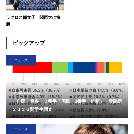
ラクロス部女子 関西大に快
勝
ピックアップ
ニュース
2026.05.21
「自民」最多 ２番手「国民」3番手「維新」 衆院選
２０２６関学生調査
ニュース