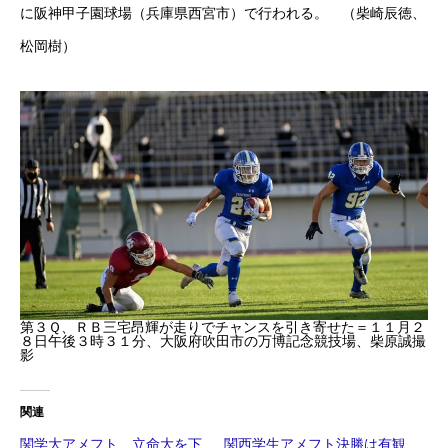
に阪神甲子園球場（兵庫県西宮市）で行われる。 （柴崎辰徳、
松岡樹）
第３Ｑ、ＲＢ三宅昂輝が走りでチャンスを引き寄せた＝１１月２
８日午後３時３１分、大阪府吹田市の万博記念競技場、柴原誠撮
影
関連
関学大アメフト 立命大を下
関西学生アメフト決勝は有観