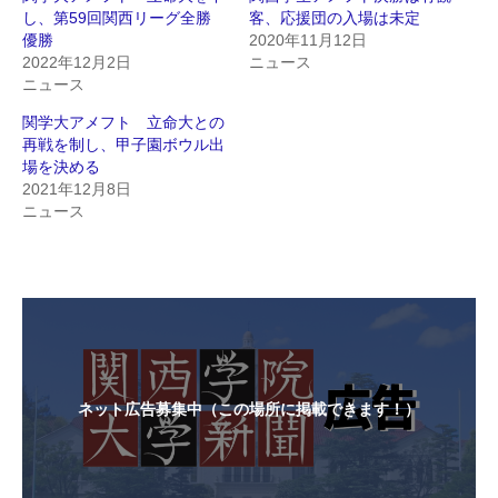
し、第59回関西リーグ全勝
客、応援団の入場は未定
優勝
2020年11月12日
2022年12月2日
ニュース
ニュース
関学大アメフト 立命大との
再戦を制し、甲子園ボウル出
場を決める
2021年12月8日
ニュース
ネット広告募集中（この場所に掲載できます！）