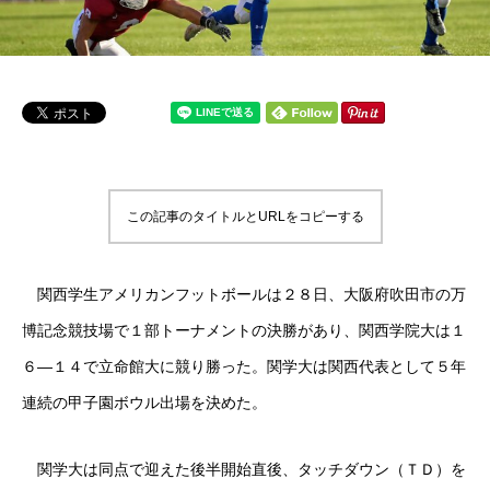
この記事のタイトルとURLをコピーする
関西学生アメリカンフットボールは２８日、大阪府吹田市の万
博記念競技場で１部トーナメントの決勝があり、関西学院大は１
６—１４で立命館大に競り勝った。関学大は関西代表として５年
連続の甲子園ボウル出場を決めた。
関学大は同点で迎えた後半開始直後、タッチダウン（ＴＤ）を