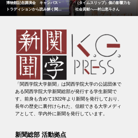
博物館記念講演会 キャンパス・
（タイムスリップ）個の影響力を
トラディションから読み解く関西
社会貢献へ―村山恵斗さん
学院
「関西学院大学新聞」は関西学院大学の公認団体で
ある関西学院大学新聞総部が発行する学生新聞で
す。前身も含めて1922年より新聞を発行しており、
長年の歴史に裏付けられた、信頼できる大学メディ
アとして、学内外に新聞を発行しています。
新聞総部 活動拠点