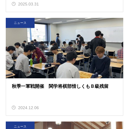
2025.03.31
ニュース
秋季一軍戦開催 関学将棋部惜しくもＢ級残留
2024.12.06
ニュース