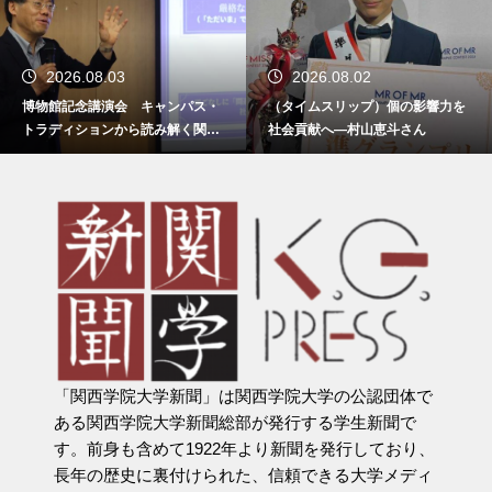
2026.08.03
2026.08.02
博物館記念講演会 キャンパス・
（タイムスリップ）個の影響力を
トラディションから読み解く関西
社会貢献へ―村山恵斗さん
学院
「関西学院大学新聞」は関西学院大学の公認団体で
ある関西学院大学新聞総部が発行する学生新聞で
す。前身も含めて1922年より新聞を発行しており、
長年の歴史に裏付けられた、信頼できる大学メディ