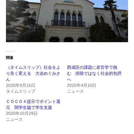
関連
（タイムスリップ）社会をよ
西成区の課題に産官学で挑
り良く変える 大迫めぐみさ
む 排除ではなく社会的包摂
ん
へ
2025年9月15日
2025年4月10日
タイムスリップ
ニュース
ＣＯＣＯＡ提示でポイント還
元 関学生協で学生支援
2020年10月29日
ニュース