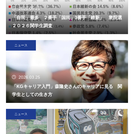
2026.05.21
「自民」最多 ２番手「国民」3番手「維新」 衆院選
２０２６関学生調査
ニュース
2026.03.25
「KGキャリア入門」森隆史さんのキャリアに見る 関
学生としての生き方
ニュース