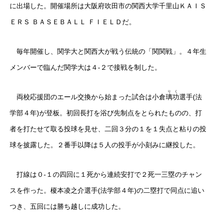
に出場した。開催場所は大阪府吹田市の関西大学千里山ＫＡＩＳ
ＥＲＳ ＢＡＳＥＢＡＬＬ ＦＩＥＬＤだ。
毎年開催し、関学大と関西大が戦う伝統の「関関戦」。４年生
メンバーで臨んだ関学大は４-２で接戦を制した。
り
く
両校応援団のエール交換から始まった試合は小倉
璃
功
選手(法
学部４年)が登板。初回長打を浴び先制点をとられたものの、打
者を打たせて取る投球を見せ、二回３分の１を１失点と粘りの投
球を披露した。２番手以降は５人の投手が小刻みに継投した。
打線は０-１の四回に１死から連続安打で２死一三塁のチャン
スを作った。榎本凌之介選手(法学部４年)の二塁打で同点に追い
つき、五回には勝ち越しに成功した。