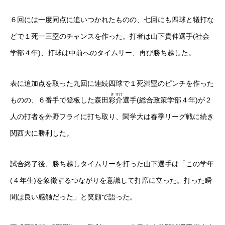
６回には一度同点に追いつかれたものの、七回にも四球と犠打な
どで１死一三塁のチャンスを作った。打者は山下貴伸選手(社会
学部４年)、打球は中前へのタイムリー、再び勝ち越した。
表に追加点を取った九回に連続四球で１死満塁のピンチを作った
さ
すけ
ものの、６番手で登板した森田
彩
介
選手(総合政策学部４年)が２
人の打者を外野フライに打ち取り、関学大は春季リーグ戦に続き
関西大に勝利した。
試合終了後、勝ち越しタイムリーを打った山下選手は「この学年
(４年生)を象徴するつながりを意識して打席に立った。打った瞬
間は良い感触だった」と笑顔で語った。