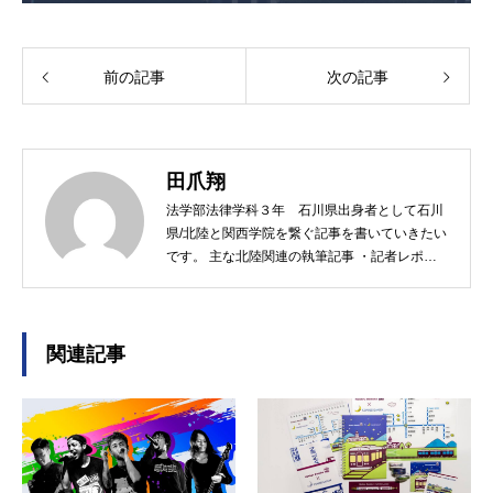
前の記事
次の記事
田爪翔
法学部法律学科３年 石川県出身者として石川
県/北陸と関西学院を繋ぐ記事を書いていきたい
です。 主な北陸関連の執筆記事 ・記者レポー
ト 能登半島地震現地ボランティア 私が実際
に第4回能登半島地震現地ボランティアに参加
し、見て感じた光景をそのまま執筆しました。
・西宮から能登へ復興のバトンを繋ぐ 出張輪
関連記事
島朝市 関学にて開催 石川県民にとってはな
じみ深い輪島朝市。11月下旬に関西学院で出張
輪島朝市が開催されました。出店者・参加者・
関学関係者・学生ボランティアなど様々な声を
インタビューしました。 大阪・関西万博では
様々な取材のアポ取り及び取材に尽力に尽力し