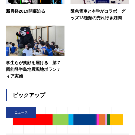
ました。
新月祭2019開催迫る
阪急電車と本学がコラボ グ
ッズ13種類の売れ行き好調
学生らが笑顔を届ける 第７
回能登半島地震現地ボランテ
ィア実施
ピックアップ
ニュース