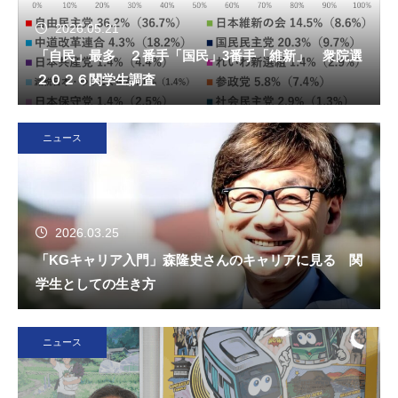
2026.05.21
「自民」最多 ２番手「国民」3番手「維新」 衆院選
２０２６関学生調査
ニュース
2026.03.25
「KGキャリア入門」森隆史さんのキャリアに見る 関
学生としての生き方
ニュース