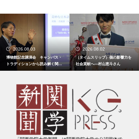
2026.08.02
2026.08.02
 キャンパス・
（タイムスリップ）個の影響力を
ドラマを通じ、戦
ら読み解く関西
社会貢献へ―村山恵斗さん
て捉える契機に 
の戦争」