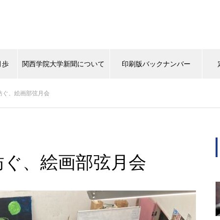
月歩
関西学院大学新聞について
印刷版バックナンバー
を紡ぐ、絵画部弦月会
背中
タイムスリップ
この学生に注目！
マスターピー
（ポプラ）上下水道にマンホー
ルから関心を
紡ぐ、絵画部弦月会
（ポプラ）天然パーマの大学生