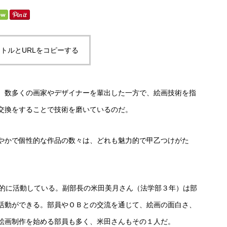
トルとURLをコピーする
。数多くの画家やデザイナーを輩出した一方で、絵画技術を指
交換をすることで技術を磨いているのだ。
やかで個性的な作品の数々は、どれも魅力的で甲乙つけがた
的に活動している。副部長の米田美月さん（法学部３年）は部
活動ができる。部員やＯＢとの交流を通じて、絵画の面白さ、
絵画制作を始める部員も多く、米田さんもその１人だ。