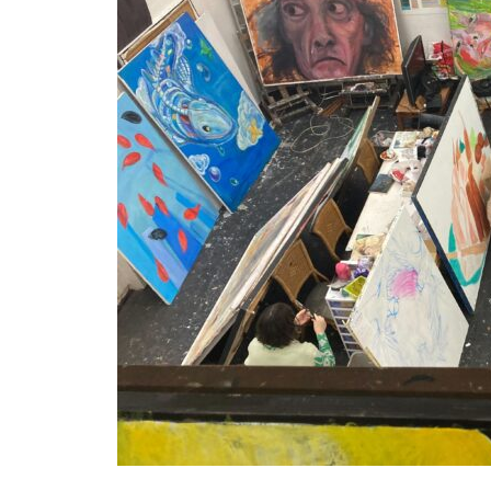
を
（ポプラ）関学生は通学態度を
改善すべきだ
（ポプラ）進む高齢化 自分の
スキルで老後を守る