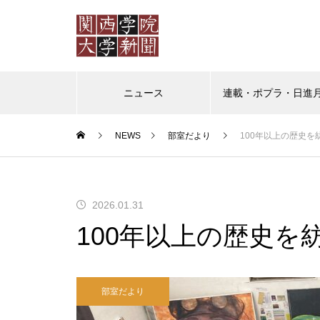
ニュース
連載・ポプラ・日進
NEWS
部室だより
100年以上の歴史
ポプラ
日進月歩
教授の
ポプラ 「普通」を演じなくて
2026.01.31
もいいように
100年以上の歴史を
部室だより
（ポプラ）かけがえのない日々