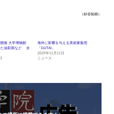
（杉谷拓樹）
展開催 大学博物館
海外に影響を与える美術家集団
れた油彩画など 全
「GUTAI」
2025年11月11日
日
ニュース