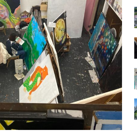
は常々思う
（ポプラ）
（ポプラ）不正転売の違法性