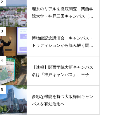
2
問題提起
理系のリアルを徹底調査！関西学
院大学・神戸三田キャンパス（K
SC）の実態と魅力
3
博物館記念講演会 キャンパス・
（ポプラ）タブー視される
トラディションから読み解く関西
「涙」を乗り越えるのは、発想
学院
の転換
4
【速報】関西学院大新キャンパス
名は『神戸キャンパス』、王子公
園に2031年4月開設へ
（ポプラ）過去の災害からの学
5
多彩な機能を持つ大阪梅田キャン
び 二次災害を防ぐには
パスを有効活用へ