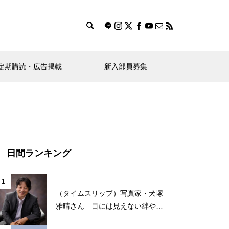
定期購読・広告掲載
新入部員募集
ス
おすすめのお店探し隊！
（ポプラ）桜花賞馬レーヌミノ
日間ランキング
ルが教えてくれたこと
1
（タイムスリップ）写真家・犬塚
雅晴さん 目には見えない絆や愛
情を写真で表現
学生のBeRealの使い方に対する