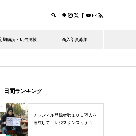
定期購読・広告掲載
新入部員募集
ス
おすすめのお店探し隊！
（ポプラ）桜花賞馬レーヌミノ
日間ランキング
ルが教えてくれたこと
1
チャンネル登録者数１００万人を
達成して レジスタンスりょつ
学生のBeRealの使い方に対する