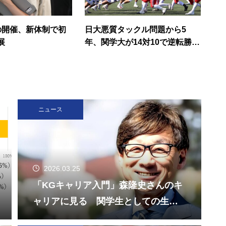
の開催、新体制で初
日大悪質タックル問題から5
展
年、関学大が14対10で逆転勝
利 関学大アメフト
ニュース
2026.03.25
「KGキャリア入門」森隆史さんのキ
ャリアに見る 関学生としての生き
方