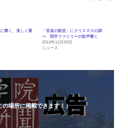
堂に響く、美しく重
「音楽の殿堂」にクリスマスの調
ー
べ 関学ファミリーの歌声響く
日
2019年12月30日
ニュース
この場所に掲載できます！）