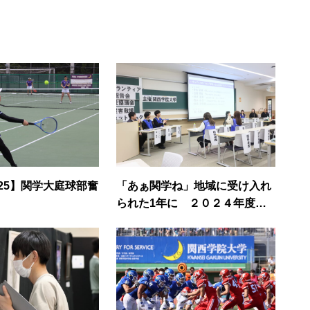
25】関学大庭球部奮
「あぁ関学ね」地域に受け入れ
られた1年に ２０２４年度能
登半島地震現地ボランティア報
告会開催