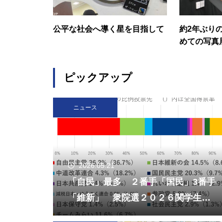
公平な社会へ導く星を目指して
約2年ぶり
めての写真
ピックアップ
ニュース
2026.05.21
「自民」最多 ２番手「国民」3番手
「維新」 衆院選２０２６関学生調
査