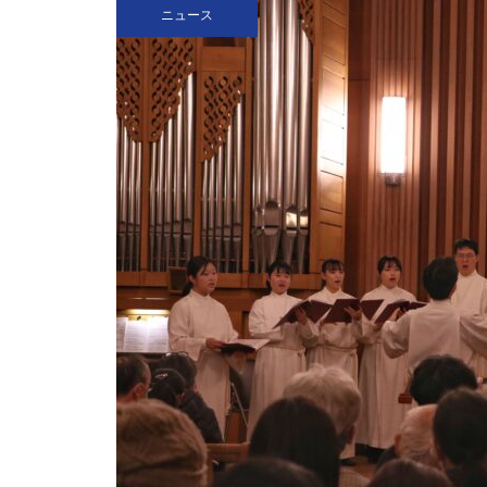
ニュース
を
（ポプラ）関学生は通学態度を
改善すべきだ
（ポプラ）進む高齢化 自分の
スキルで老後を守る