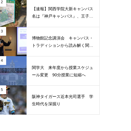
2
問題提起
【速報】関西学院大新キャンパス
名は『神戸キャンパス』、王子公
園に2031年4月開設へ
3
博物館記念講演会 キャンパス・
（ポプラ）タブー視される
トラディションから読み解く関西
「涙」を乗り越えるのは、発想
学院
の転換
4
関学大 来年度から授業スケジュ
ール変更 90分授業に短縮へ
（ポプラ）過去の災害からの学
5
阪神タイガース近本光司選手 学
び 二次災害を防ぐには
生時代を深掘り