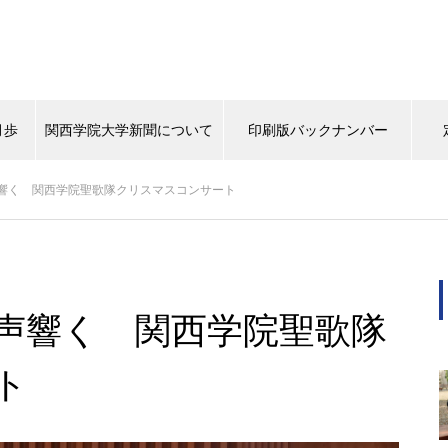
月歩
関西学院大学新聞について
印刷版バックナンバー
響く 関西学院聖歌隊クリスマスコンサート
背中
タイムスリップ
この学生に注目！
マスターピー
（ポプラ）上下水道にマンホー
ルから関心を
声響く 関西学院聖歌隊
ト
（ポプラ）天然パーマの大学生