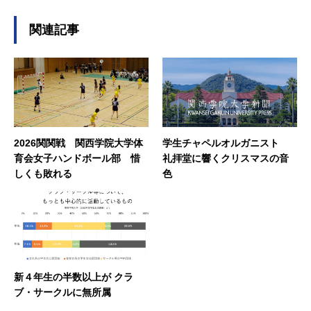
し、見て感じた光景をそのまま執筆しました。
・西宮から能登へ復興のバトンを繋ぐ 出張輪
関連記事
島朝市 関学にて開催 石川県民にとってはな
じみ深い輪島朝市。11月下旬に関西学院で出張
輪島朝市が開催されました。出店者・参加者・
関学関係者・学生ボランティアなど様々な声を
インタビューしました。 大阪・関西万博では
様々な取材のアポ取り及び取材に尽力に尽力し
ました。
2026関関戦 関西学院大学体
学生チャペルオルガニスト
育会女子ハンドボール部 惜
礼拝堂に響くクリスマスの音
しくも敗れる
色
新４年生の半数以上が クラ
ブ・サークルに無所属