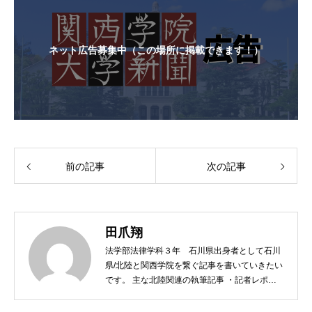
ネット広告募集中（この場所に掲載できます！）
前の記事
次の記事
田爪翔
法学部法律学科３年 石川県出身者として石川
県/北陸と関西学院を繋ぐ記事を書いていきたい
です。 主な北陸関連の執筆記事 ・記者レポー
ト 能登半島地震現地ボランティア 私が実際
に第4回能登半島地震現地ボランティアに参加