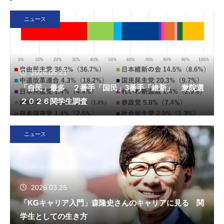
ニュース
2026.05.21
「自民」最多 ２番手「国民」3番手「維新」 衆院選
２０２６関学生調査
ニュース
2026.03.25
「KGキャリア入門」森隆史さんのキャリアに見る 関
学生としての生き方