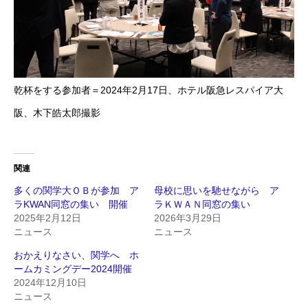
乾杯をする参加者＝2024年2月17日、ホテル阪急レスパイア大
阪、木下皓太郎撮影
関連
多くの関学大ＯＢが参加 ア
母校に思いを馳せながら ア
ラKWAN同窓の集い 開催
ラＫＷＡＮ同窓の集い
2025年2月12日
2026年3月29日
ニュース
ニュース
おかえりなさい、関学へ ホ
ームカミングデー2024開催
2024年12月10日
ニュース