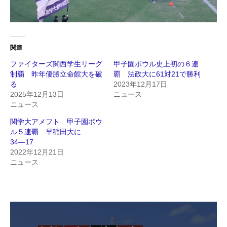
関連
ファイターズ関西学生リーグ
甲子園ボウル史上初の６連
制覇 昨年優勝立命館大を破
覇 法政大に61対21で勝利
る
2023年12月17日
2025年12月13日
ニュース
ニュース
関学大アメフト 甲子園ボウ
ル５連覇 早稲田大に
34―17
2022年12月21日
ニュース