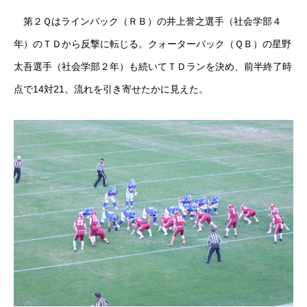
第２Ｑはラインバック（ＲＢ）の井上誉之選手（社会学部４
年）のＴＤから反撃に転じる。クォーターバック（ＱＢ）の星野
太吾選手（社会学部２年）も続いてＴＤランを決め、前半終了時
点で14対21。流れを引き寄せたかに見えた。