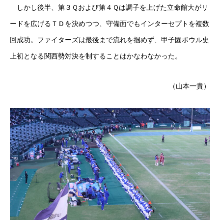
しかし後半、第３Ｑおよび第４Ｑは調子を上げた立命館大がリ
ードを広げるＴＤを決めつつ、守備面でもインターセプトを複数
回成功。ファイターズは最後まで流れを掴めず、甲子園ボウル史
上初となる関西勢対決を制することはかなわなかった。
（山本一貴）