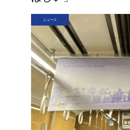
を
ニュース
（ポプラ）関学生は通学態度を
改善すべきだ
（ポプラ）進む高齢化 自分の
スキルで老後を守る