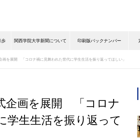
月歩
関西学院大学新聞について
印刷版バックナンバー
企画を展開 「コロナ禍に見舞われた世代に学生生活を振り返ってほしい」
背中
タイムスリップ
この学生に注目！
マスターピー
（ポプラ）上下水道にマンホー
ルから関心を
式企画を展開 「コロナ
に学生生活を振り返って
（ポプラ）天然パーマの大学生