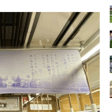
は常々思う
（ポプラ）
（ポプラ）不正転売の違法性