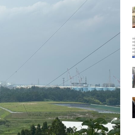
は常々思う
（ポプラ）
（ポプラ）不正転売の違法性