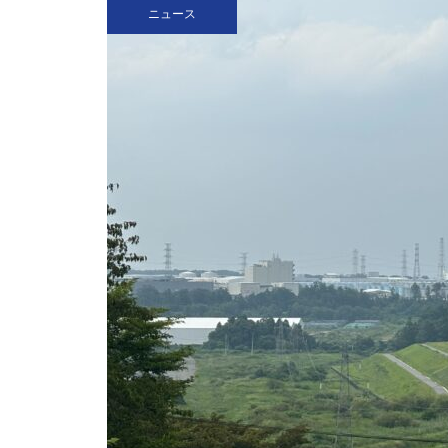
ニュース
を
（ポプラ）関学生は通学態度を
改善すべきだ
（ポプラ）進む高齢化 自分の
スキルで老後を守る