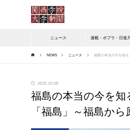
ニュース
連載・ポプラ・日進
NEWS
ニュース
福島の本当の今を知る
ポプラ
日進月歩
教授の
ポプラ 「普通」を演じなくて
2025.10.08
もいいように
福島の本当の今を知
「福島」～福島から
（ポプラ）かけがえのない日々