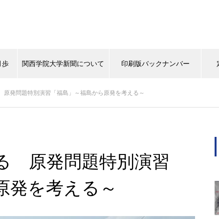
月歩
関西学院大学新聞について
印刷版バックナンバー
 原発問題特別演習「福島」～福島から原発を考える～
背中
タイムスリップ
この学生に注目！
マスターピー
（ポプラ）上下水道にマンホー
ルから関心を
る 原発問題特別演習
原発を考える～
（ポプラ）天然パーマの大学生