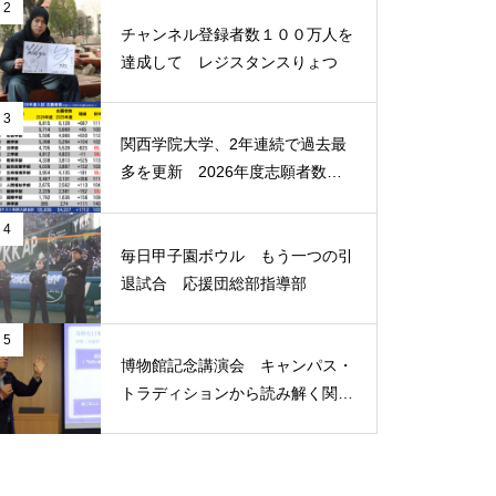
2
問題提起
チャンネル登録者数１００万人を
達成して レジスタンスりょつ
3
関西学院大学、2年連続で過去最
（ポプラ）タブー視される
多を更新 2026年度志願者数は5.
「涙」を乗り越えるのは、発想
5万人を突破
の転換
4
毎日甲子園ボウル もう一つの引
退試合 応援団総部指導部
（ポプラ）過去の災害からの学
5
博物館記念講演会 キャンパス・
び 二次災害を防ぐには
トラディションから読み解く関西
学院