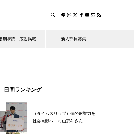
定期購読・広告掲載
新入部員募集
ス
おすすめのお店探し隊！
（ポプラ）桜花賞馬レーヌミノ
日間ランキング
ルが教えてくれたこと
1
（タイムスリップ）個の影響力を
社会貢献へ―村山恵斗さん
学生のBeRealの使い方に対する