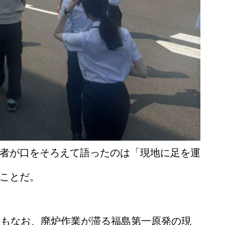
者が口をそろえて語ったのは「現地に足を運
ことだ。
てもなお、廃炉作業が滞る福島第一原発の現