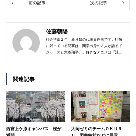
前の記事
次の記事
佐藤朝陽
社会学部２年 新月祭の代表責任者です。印象
に残っている記事は「関学出身の３人が語るド
ジャースと大谷翔平」。好きなアニメは「涼宮
ハルヒの憂鬱」。
関連記事
西宮上ケ原キャンパス 桜が
大岡ゼミのチームＯＫＵＲ
満開
Ｕ 図書館前などに展示