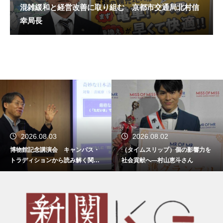
混雑緩和と経営改善に取り組む 京都市交通局北村信
幸局長
2026.08.03
2026.08.02
博物館記念講演会 キャンパス・
（タイムスリップ）個の影響力を
トラディションから読み解く関西
社会貢献へ―村山恵斗さん
学院