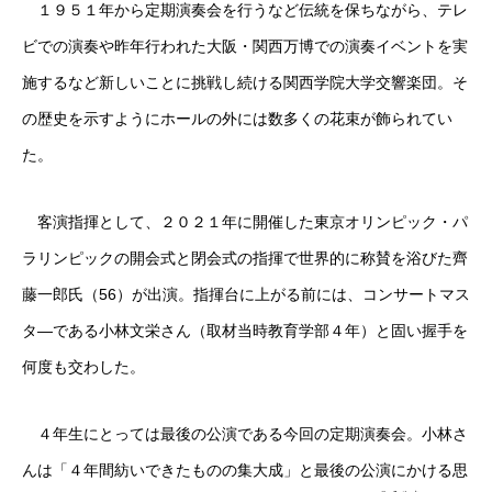
１９５１年から定期演奏会を行うなど伝統を保ちながら、テレ
ビでの演奏や昨年行われた大阪・関西万博での演奏イベントを実
施するなど新しいことに挑戦し続ける関西学院大学交響楽団。そ
の歴史を示すようにホールの外には数多くの花束が飾られてい
た。
客演指揮として、２０２１年に開催した東京オリンピック・パ
ラリンピックの開会式と閉会式の指揮で世界的に称賛を浴びた齊
藤一郎氏（56）が出演。指揮台に上がる前には、コンサートマス
タ―である小林文栄さん（取材当時教育学部４年）と固い握手を
何度も交わした。
４年生にとっては最後の公演である今回の定期演奏会。小林さ
んは「４年間紡いできたものの集大成」と最後の公演にかける思