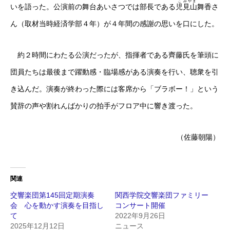
こ
みやま
いを語った。公演前の舞台あいさつでは部長である
児
見山
舞香さ
ん（取材当時経済学部４年）が４年間の感謝の思いを口にした。
約２時間にわたる公演だったが、指揮者である齊藤氏を筆頭に
団員たちは最後まで躍動感・臨場感がある演奏を行い、聴衆を引
き込んだ。演奏が終わった際には客席から「ブラボー！」という
賛辞の声や割れんばかりの拍手がフロア中に響き渡った。
（佐藤朝陽）
関連
交響楽団第145回定期演奏
関西学院交響楽団ファミリー
会 心を動かす演奏を目指し
コンサート開催
て
2022年9月26日
2025年12月12日
ニュース