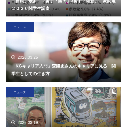
「自民」最多 ２番手「国民」3番手「維新」 衆院選
２０２６関学生調査
ニュース
2026.03.25
「KGキャリア入門」森隆史さんのキャリアに見る 関
学生としての生き方
ニュース
2026.03.19