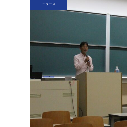
ニュース
を
（ポプラ）関学生は通学態度を
改善すべきだ
（ポプラ）進む高齢化 自分の
スキルで老後を守る