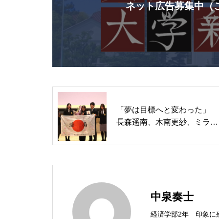
ネット広告募集中（
「夢は目標へと変わった」
長森遥南、木南更紗、ミラ
ノ・コルティナ五輪へ 関学
大で壮行会
中泉奏士
経済学部2年 印象に