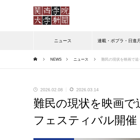
ニュース
連載・ポプラ・日進
NEWS
ニュース
難民の現状を映画で追
ポプラ
日進月歩
教授の
ポプラ 「普通」を演じなくて
2026.02.08
2026.03.14
もいいように
難民の現状を映画で
フェスティバル開催
（ポプラ）かけがえのない日々