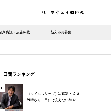
定期購読・広告掲載
新入部員募集
ス
おすすめのお店探し隊！
（ポプラ）桜花賞馬レーヌミノ
日間ランキング
ルが教えてくれたこと
1
（タイムスリップ）写真家・犬塚
雅晴さん 目には見えない絆や愛
情を写真で表現
学生のBeRealの使い方に対する