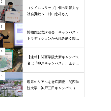
2
問題提起
（タイムスリップ）個の影響力を
社会貢献へ―村山恵斗さん
3
博物館記念講演会 キャンパス・
（ポプラ）タブー視される
トラディションから読み解く関西
「涙」を乗り越えるのは、発想
学院
の転換
4
【速報】関西学院大新キャンパス
名は『神戸キャンパス』、王子公
園に2031年4月開設へ
（ポプラ）過去の災害からの学
5
理系のリアルを徹底調査！関西学
び 二次災害を防ぐには
院大学・神戸三田キャンパス（K
SC）の実態と魅力