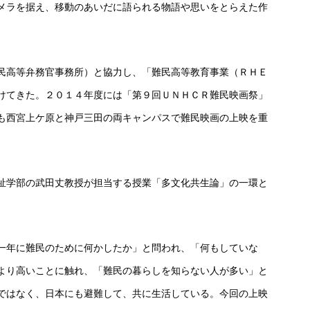
メラを据え、移動のあいだに語られる物語や思いをとらえた作
民高等弁務官事務所）と協力し、「難民高等教育事業（ＲＨＥ
けてきた。２０１４年度には「第９回ＵＮＨＣＲ難民映画祭」
も西宮上ケ原と神戸三田の両キャンパスで難民映画の上映を重
祉学部の武田丈教授が担当する授業「多文化共生論」の一環と
。
一年に難民のために何かしたか」と問われ、「何もしていな
より高いことに触れ、「難民の暮らしを知らない人が多い」と
ではなく、日本にも避難して、共に生活している。今回の上映