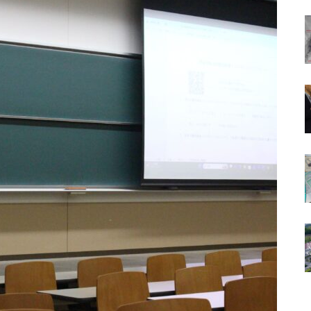
は常々思う
（ポプラ）
（ポプラ）不正転売の違法性