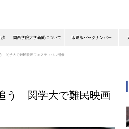
月歩
関西学院大学新聞について
印刷版バックナンバー
う 関学大で難民映画フェスティバル開催
背中
タイムスリップ
この学生に注目！
マスターピー
（ポプラ）上下水道にマンホー
ルから関心を
追う 関学大で難民映画
（ポプラ）天然パーマの大学生