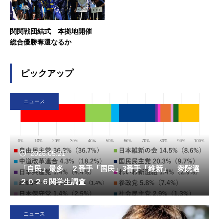
関関戦団結式 本拠地開催
総合優勝奪還なるか
ピックアップ
ニュース
2026.05.21
「自民」最多 ２番手「国民」3番手「維新」 衆院選
２０２６関学生調査
ニュース