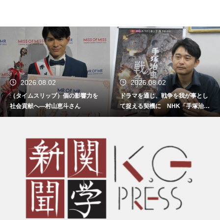
2026.08.02
2026.08.02
（タイムスリップ）個の影響力を
ドラマを通じ、戦争を我が事とし
社会貢献へ―村山恵斗さん
て捉える契機に NHK「手塚治虫
の戦争」