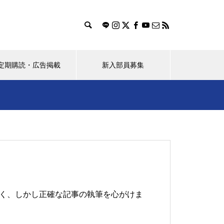
定期購読・広告掲載
新入部員募集
ス
おすすめのお店探し隊！
（ポプラ）桜花賞馬レーヌミノ
ルが教えてくれたこと
すく、しかし正確な記事の執筆を心がけま
学生のBeRealの使い方に対する