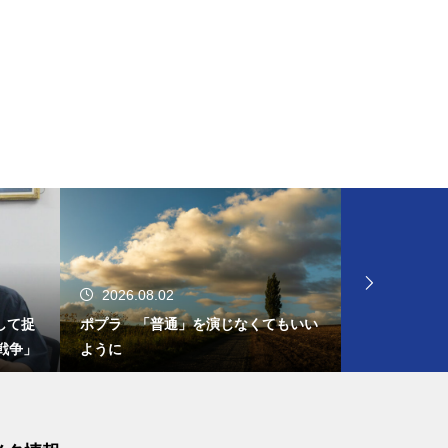
2026.08.02
2026.08.
して捉
ポプラ 「普通」を演じなくてもいい
（日進月歩）
戦争」
ように
の投票率の向