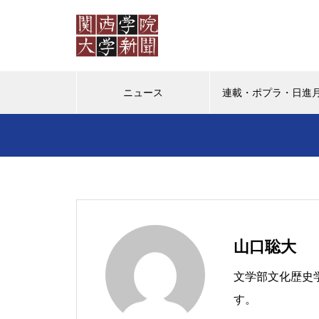
ニュース
連載・ポプラ・日進
ポプラ
日進月歩
教授の
ポプラ 「普通」を演じなくて
もいいように
山口聡大
文学部文化歴史
す。
（ポプラ）かけがえのない日々