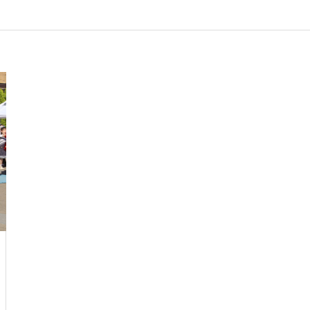
は常々思う
（ポプラ）
（ポプラ）不正転売の違法性