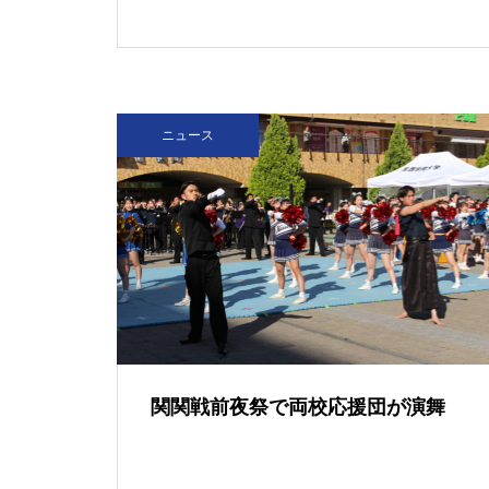
を
ニュース
（ポプラ）関学生は通学態度を
改善すべきだ
（ポプラ）進む高齢化 自分の
スキルで老後を守る
関関戦前夜祭で両校応援団が演舞