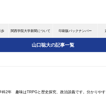
月歩
関西学院大学新聞について
印刷版バックナンバー
山口聡大の記事一覧
背中
タイムスリップ
この学生に注目！
マスターピー
（ポプラ）上下水道にマンホー
ルから関心を
学科2年 趣味はTRPGと歴史探究、政治談義です。分かりや
（ポプラ）天然パーマの大学生