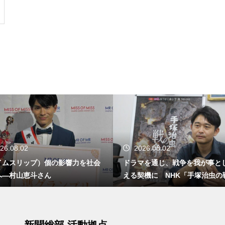
26.08.02
2026.08.02
イムスリップ）個の影響力を社会
ドラマを通じ、戦争を我が事と
へ―村山恵斗さん
える契機に NHK「手塚治虫の