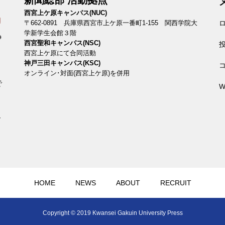
新聞総部 活動拠点
西宮上ケ原キャンパス(NUC)
〒662-0891 兵庫県西宮市上ケ原一番町1-155 関西学院大
学新学生会館３階
西宮聖和キャンパス(NSC)
西宮上ケ原にて合同活動
神戸三田キャンパス(KSC)
オンライン･対面(西宮上ケ原)を併用
で
W
、
ィ
HOME
NEWS
ABOUT
RECRUIT
Copyright © 2019 Kwansei Gakuin University Press