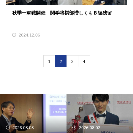
秋季一軍戦開催 関学将棋部惜しくもＢ級残留
2024.12.06
1
2
3
4
2026.08.03
2026.08.02