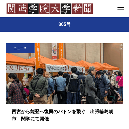
865号
ニュース
西宮から能登へ復興のバトンを繋ぐ 出張輪島朝
市 関学にて開催