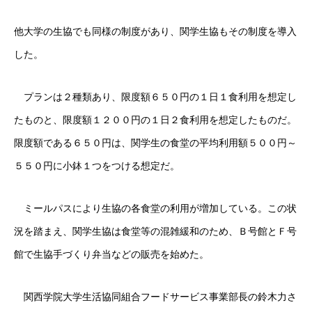
他大学の生協でも同様の制度があり、関学生協もその制度を導入
した。
プランは２種類あり、限度額６５０円の１日１食利用を想定し
たものと、限度額１２００円の１日２食利用を想定したものだ。
限度額である６５０円は、関学生の食堂の平均利用額５００円～
５５０円に小鉢１つをつける想定だ。
ミールパスにより生協の各食堂の利用が増加している。この状
況を踏まえ、関学生協は食堂等の混雑緩和のため、Ｂ号館とＦ号
館で生協手づくり弁当などの販売を始めた。
関西学院大学生活協同組合フードサービス事業部長の鈴木力さ