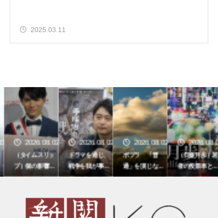
2025.03.11
3
2026.08.02
2026.08.02
2026.08.02
2026.08.0
（タイムスリッ
ドラマを通じ、
ポプラ 「普
（日進月歩）若
プ）個の影響力
戦争を我が事と
通」を演じなく
者の投票率と地
を社会貢献へ―
して捉える契機
てもいいように
方選挙の投票率
村山恵斗さん
に NHK「手塚
の向上を願う
治虫の戦争」