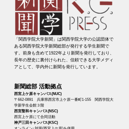
「関西学院大学新聞」は関西学院大学の公認団体で
ある関西学院大学新聞総部が発行する学生新聞で
す。前身も含めて1922年より新聞を発行しており、
長年の歴史に裏付けられた、信頼できる大学メディ
アとして、学内外に新聞を発行しています。
新聞総部 活動拠点
西宮上ケ原キャンパス(NUC)
〒662-0891 兵庫県西宮市上ケ原一番町1-155 関西学院大
学新学生会館３階
西宮聖和キャンパス(NSC)
西宮上ケ原にて合同活動
神戸三田キャンパス(KSC)
オンライン･対面(西宮上ケ原)を併用