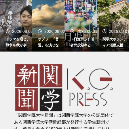
2
2026.08.02
2026.08.02
2026.08.01
2026.08.0
ドラマを通じ、
ポプラ 「普
（日進月歩）若
関学大ボランテ
戦争を我が事と
通」を演じなく
者の投票率と地
ィア活動支援セ
して捉える契機
てもいいように
方選挙の投票率
ンター 開設10周
に NHK「手塚
の向上を願う
年 関学生とボ
治虫の戦争」
ランティアがよ
り身近に 11月
に記念行事も
「関西学院大学新聞」は関西学院大学の公認団体で
ある関西学院大学新聞総部が発行する学生新聞で
す。前身も含めて1922年より新聞を発行しており、