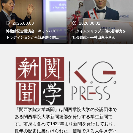
2026.08.03
2026.08.02
博物館記念講演会 キャンパス・
（タイムスリップ）個の影響力を
トラディションから読み解く関西
社会貢献へ―村山恵斗さん
学院
「関西学院大学新聞」は関西学院大学の公認団体で
ある関西学院大学新聞総部が発行する学生新聞で
す。前身も含めて1922年より新聞を発行しており、
長年の歴史に裏付けられた、信頼できる大学メディ