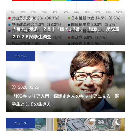
2026.05.21
「自民」最多 ２番手「国民」3番手「維新」 衆院選
２０２６関学生調査
ニュース
2026.03.25
「KGキャリア入門」森隆史さんのキャリアに見る 関
学生としての生き方
ニュース