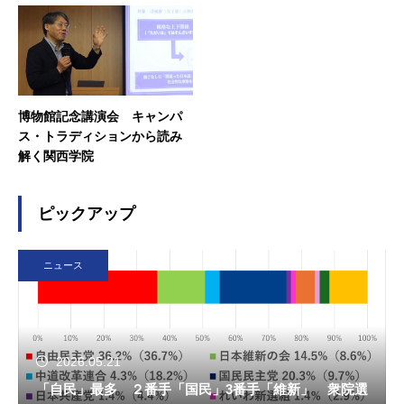
博物館記念講演会 キャンパ
ス・トラディションから読み
解く関西学院
ピックアップ
ニュース
2026.05.21
「自民」最多 ２番手「国民」3番手「維新」 衆院選