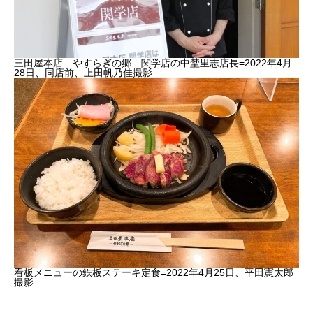
三田屋本店―やすらぎの郷―関学店の中埜里志店長=2022年4月
28日、同店前、上田帆乃佳撮影
看板メニューの鉄板ステーキ定食=2022年4月25日、平田憲太郎
撮影