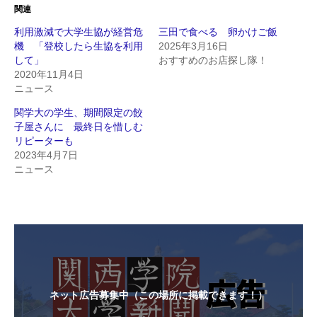
関連
利用激減で大学生協が経営危
三田で食べる 卵かけご飯
機 「登校したら生協を利用
2025年3月16日
して」
おすすめのお店探し隊！
2020年11月4日
ニュース
関学大の学生、期間限定の餃
子屋さんに 最終日を惜しむ
リピーターも
2023年4月7日
ニュース
ネット広告募集中（この場所に掲載できます！）