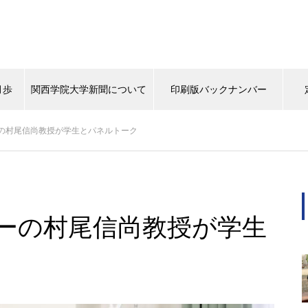
月歩
関西学院大学新聞について
印刷版バックナンバー
の村尾信尚教授が学生とパネルトーク
背中
タイムスリップ
この学生に注目！
マスターピー
（ポプラ）上下水道にマンホー
ルから関心を
ーの村尾信尚教授が学生
（ポプラ）天然パーマの大学生