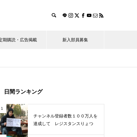
定期購読・広告掲載
新入部員募集
ス
おすすめのお店探し隊！
（ポプラ）桜花賞馬レーヌミノ
日間ランキング
ルが教えてくれたこと
1
チャンネル登録者数１００万人を
達成して レジスタンスりょつ
学生のBeRealの使い方に対する