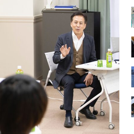
は常々思う
（ポプラ）
（ポプラ）不正転売の違法性