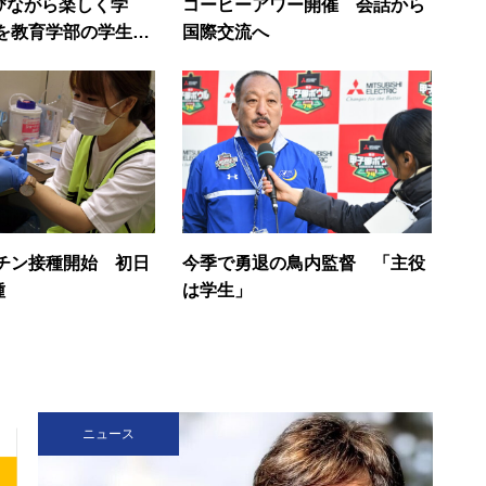
遊びながら楽しく学
コーヒーアワー開催 会話から
を教育学部の学生が
国際交流へ
チン接種開始 初日
今季で勇退の鳥内監督 「主役
種
は学生」
ニュース