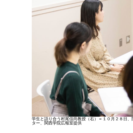
学生と語り合う村尾信尚教授（右）＝１０月２８日、
ター、関西学院広報室提供