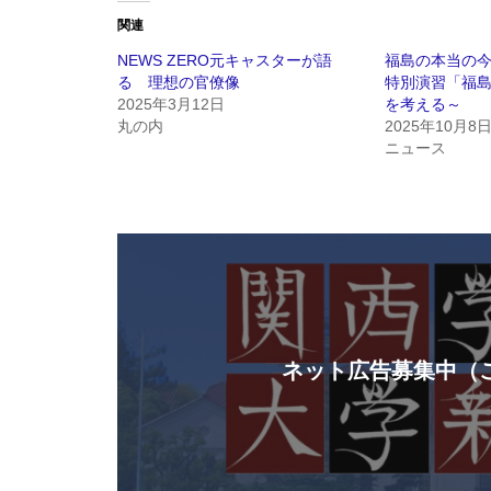
関連
NEWS ZERO元キャスターが語
福島の本当の
る 理想の官僚像
特別演習「福
2025年3月12日
を考える～
丸の内
2025年10月8
ニュース
ネット広告募集中（