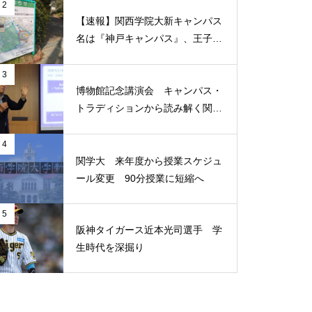
2
問題提起
【速報】関西学院大新キャンパス
名は『神戸キャンパス』、王子公
園に2031年4月開設へ
3
博物館記念講演会 キャンパス・
（ポプラ）タブー視される
トラディションから読み解く関西
「涙」を乗り越えるのは、発想
学院
の転換
4
関学大 来年度から授業スケジュ
ール変更 90分授業に短縮へ
（ポプラ）過去の災害からの学
5
阪神タイガース近本光司選手 学
び 二次災害を防ぐには
生時代を深掘り