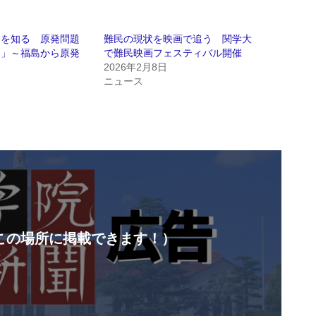
今を知る 原発問題
難民の現状を映画で追う 関学大
島」～福島から原発
で難民映画フェスティバル開催
2026年2月8日
日
ニュース
この場所に掲載できます！）