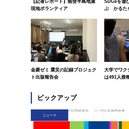
【記者レポート】能登半島地震
SDGsを
現地ボランティア
ぶ かるた
製作
金菱ゼミ 震災の記録プロジェク
大学でワク
ト出版報告会
は491人接
ピックアップ
ニュース