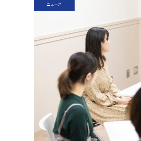
ニュース
を
（ポプラ）関学生は通学態度を
改善すべきだ
（ポプラ）進む高齢化 自分の
スキルで老後を守る