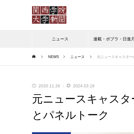
ニュース
連載・ポプラ・日進
NEWS
ニュース
元ニュースキャスター
ポプラ
日進月歩
教授の
ポプラ 「普通」を演じなくて
2020.11.26
2024.03.18
もいいように
元ニュースキャスタ
とパネルトーク
（ポプラ）かけがえのない日々