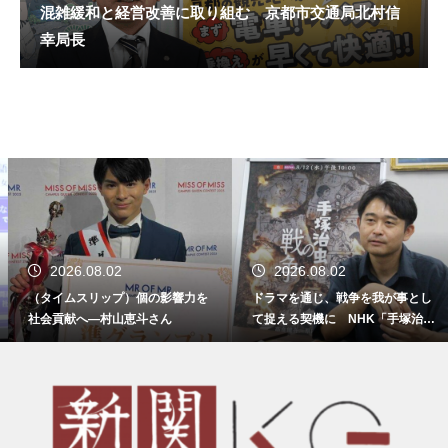
混雑緩和と経営改善に取り組む 京都市交通局北村信
幸局長
2026.08.02
2026.08.02
（タイムスリップ）個の影響力を
ドラマを通じ、戦争を我が事とし
社会貢献へ―村山恵斗さん
て捉える契機に NHK「手塚治虫
の戦争」