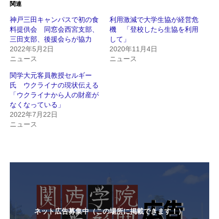
関連
神戸三田キャンパスで初の食
利用激減で大学生協が経営危
料提供会 同窓会西宮支部、
機 「登校したら生協を利用
三田支部、後援会らが協力
して」
2022年5月2日
2020年11月4日
ニュース
ニュース
関学大元客員教授セルギー
氏 ウクライナの現状伝える
「ウクライナから人の財産が
なくなっている」
2022年7月22日
ニュース
ネット広告募集中（この場所に掲載できます！）