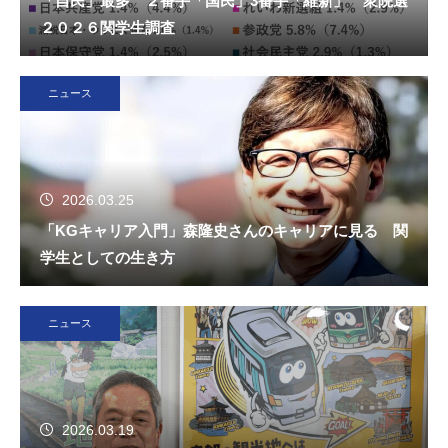
「自民」最多 ２番手「国民」3番手「維新」 衆院選
２０２６関学生調査
ニュース
2026.03.25
「KGキャリア入門」森隆史さんのキャリアに見る 関
学生としての生き方
ニュース
2026.03.19