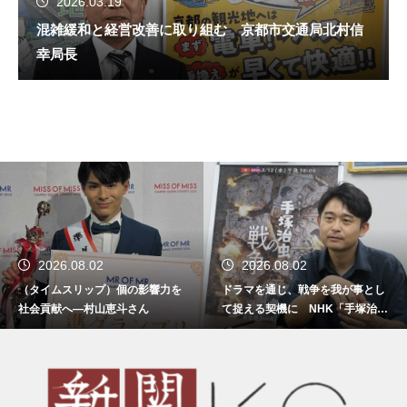
2026.03.19
混雑緩和と経営改善に取り組む 京都市交通局北村信
幸局長
2026.08.02
2026.08.02
（タイムスリップ）個の影響力を
ドラマを通じ、戦争を我が事とし
社会貢献へ―村山恵斗さん
て捉える契機に NHK「手塚治虫
の戦争」