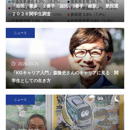
「自民」最多 ２番手「国民」3番手「維新」 衆院選
２０２６関学生調査
ニュース
2026.03.25
「KGキャリア入門」森隆史さんのキャリアに見る 関
学生としての生き方
ニュース