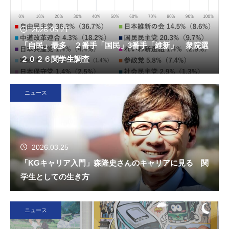
2026.05.21
「自民」最多 ２番手「国民」3番手「維新」 衆院選
２０２６関学生調査
ニュース
2026.03.25
「KGキャリア入門」森隆史さんのキャリアに見る 関
学生としての生き方
ニュース