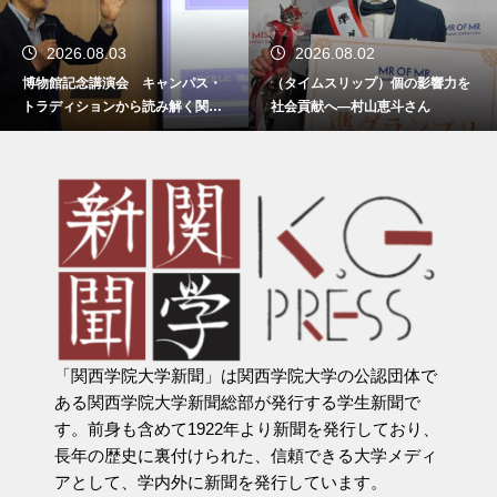
2026.08.03
2026.08.02
博物館記念講演会 キャンパス・
（タイムスリップ）個の影響力を
トラディションから読み解く関西
社会貢献へ―村山恵斗さん
学院
「関西学院大学新聞」は関西学院大学の公認団体で
ある関西学院大学新聞総部が発行する学生新聞で
す。前身も含めて1922年より新聞を発行しており、
長年の歴史に裏付けられた、信頼できる大学メディ
アとして、学内外に新聞を発行しています。