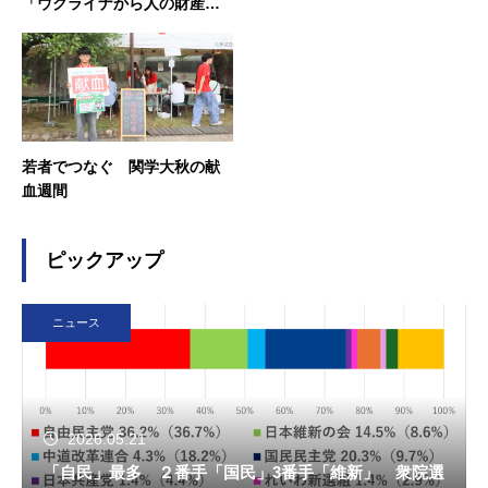
「ウクライナから人の財産が
なくなっている」
若者でつなぐ 関学大秋の献
血週間
ピックアップ
ニュース
2026.05.21
「自民」最多 ２番手「国民」3番手「維新」 衆院選